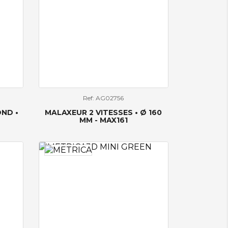
Ref: AG02756
ND •
MALAXEUR 2 VITESSES • Ø 160
MM - MAX161