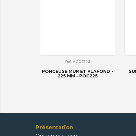
Ref: AG02796
PONCEUSE MUR ET PLAFOND •
SU
225 MM - POG225
Présentation
Qui sommes-nous