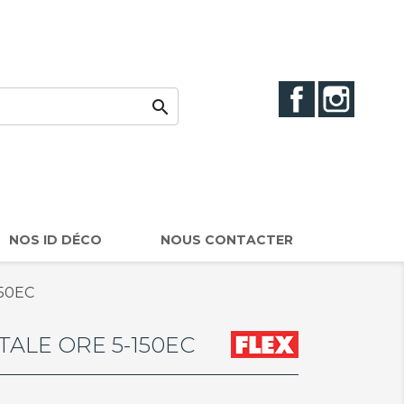
Facebook
Instag

NOS ID DÉCO
NOUS CONTACTER
150EC
ALE ORE 5-150EC