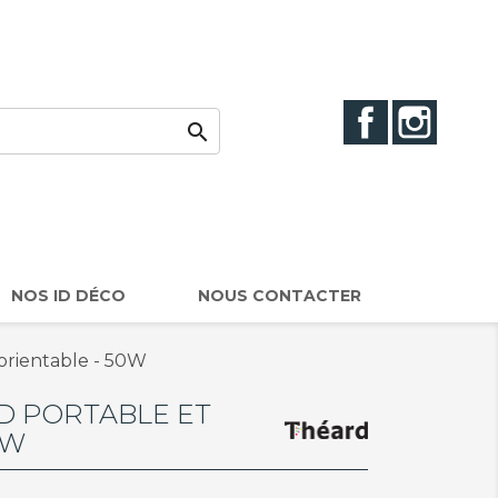
Facebook
Instag

NOS ID DÉCO
NOUS CONTACTER
 orientable - 50W
D PORTABLE ET
0W