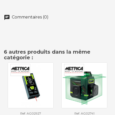
chat
Commentaires (0)
6 autres produits dans la même
catégorie :
Ref: AG02927
Ref: AG02741