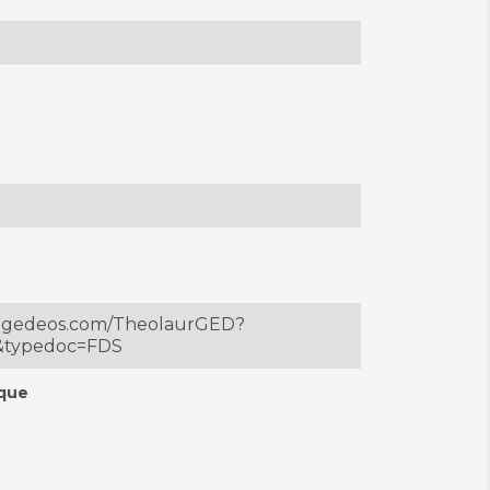
ur.gedeos.com/TheolaurGED?
4&typedoc=FDS
ique