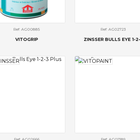
Ref: AG00885
Ref: AG02723
VITOGRIP
ZINSSER BULLS EYE 1-2
Ref: AG02666
Ref: AG01389