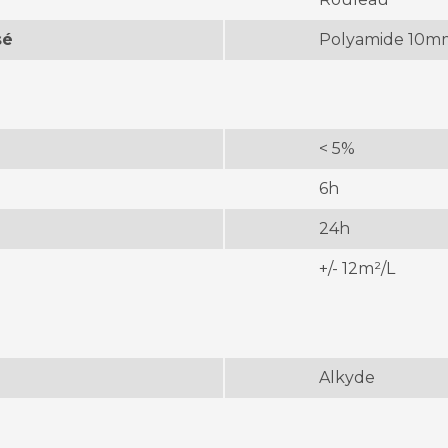
sé
Polyamide 10m
< 5%
6h
24h
+/- 12m²/L
Alkyde