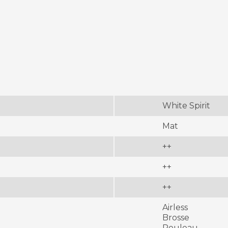
White Spirit
Mat
++
++
++
Airless
Brosse
Rouleau