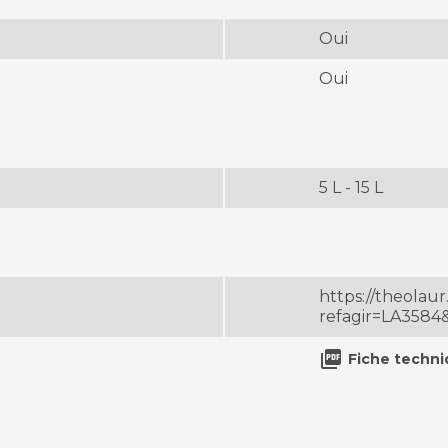
Oui
Oui
5 L - 15 L
https://theola
refagir=LA358

Fiche techn