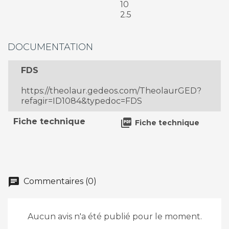
10
2.5
DOCUMENTATION
FDS
https://theolaur.gedeos.com/TheolaurGED?
refagir=ID1084&typedoc=FDS
Fiche technique

Fiche technique
chat
Commentaires (0)
Aucun avis n'a été publié pour le moment.