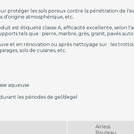
 protéger les sols poreux contre la pénétration de l'eau,
ns d'origine atmosphérique, etc.
it est étiqueté classe A, efficacité excellente, selon l'a
orts tels que : pierre, marbre, grès, granit, pavés autob
neuve et en rénovation ou après nettoyage sur : les trottoi
garages, sols de cuisines, etc.
base aqueuse
urant les périodes de gel/degel
Airless
Rouleau