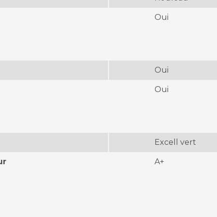
Oui
Oui
Oui
Excell vert
ur
A+