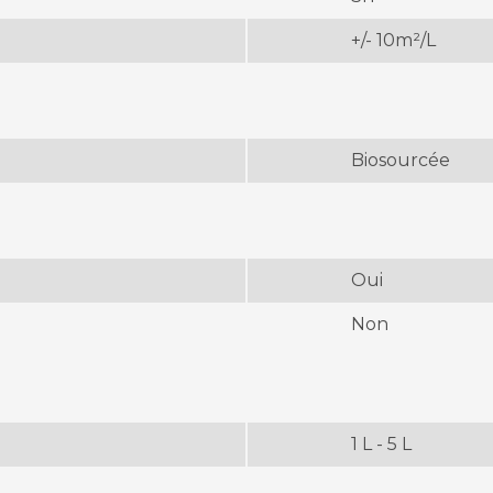
+/- 10m²/L
Biosourcée
Oui
Non
1 L - 5 L