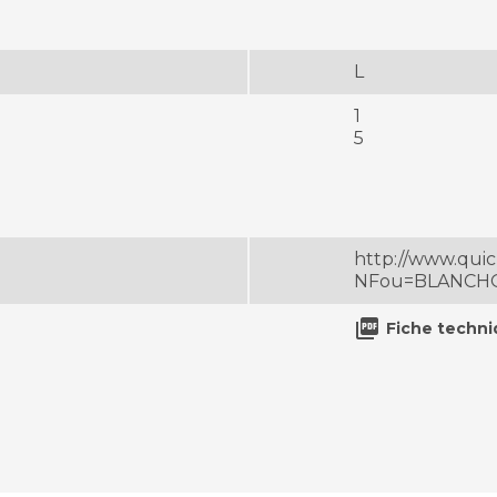
L
1
5
http://www.qui
NFou=BLANCHON

Fiche techn