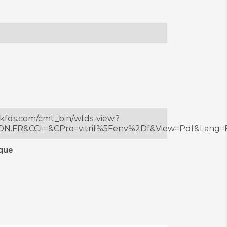
ckfds.com/cmt_bin/wfds-view?
.FR&CCli=&CPro=vitrif%5Fenv%2Df&View=Pdf&Lang=F
ique